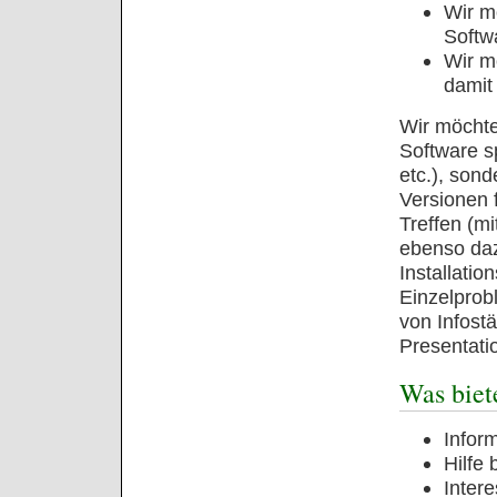
Wir m
Softwa
Wir m
damit
Wir möchte
Software s
etc.), son
Versionen f
Treffen (m
ebenso daz
Installatio
Einzelprob
von Infost
Presentati
Was biet
Infor
Hilfe
Inter