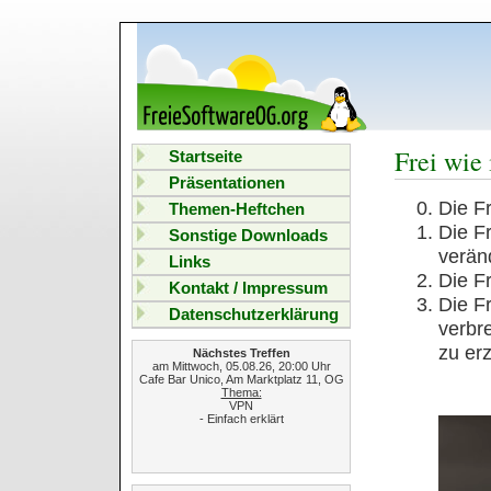
Frei wie 
Startseite
Präsentationen
Die F
Themen-Heftchen
Die F
Sonstige Downloads
verän
Links
Die F
Kontakt / Impressum
Die F
Datenschutzerklärung
verbr
zu er
Nächstes Treffen
am Mittwoch, 05.08.26, 20:00 Uhr
Cafe Bar Unico, Am Marktplatz 11, OG
Thema:
VPN
- Einfach erklärt